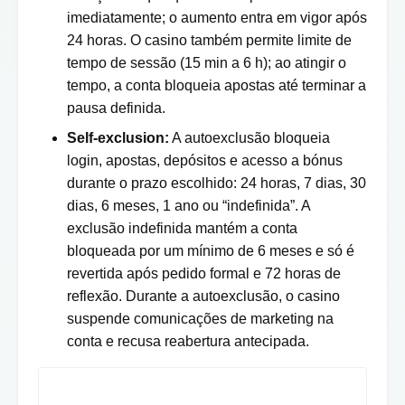
imediatamente; o aumento entra em vigor após
24 horas. O casino também permite limite de
tempo de sessão (15 min a 6 h); ao atingir o
tempo, a conta bloqueia apostas até terminar a
pausa definida.
Self-exclusion:
A autoexclusão bloqueia
login, apostas, depósitos e acesso a bónus
durante o prazo escolhido: 24 horas, 7 dias, 30
dias, 6 meses, 1 ano ou “indefinida”. A
exclusão indefinida mantém a conta
bloqueada por um mínimo de 6 meses e só é
revertida após pedido formal e 72 horas de
reflexão. Durante a autoexclusão, o casino
suspende comunicações de marketing na
conta e recusa reabertura antecipada.