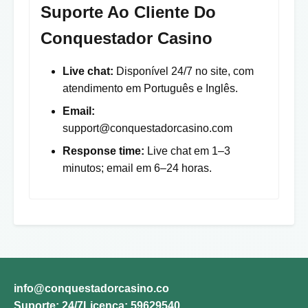
Suporte Ao Cliente Do
Conquestador Casino
Live chat:
Disponível 24/7 no site, com
atendimento em Português e Inglês.
Email:
support@conquestadorcasino.com
Response time:
Live chat em 1–3
minutos; email em 6–24 horas.
info@conquestadorcasino.co
Suporte: 24/7
Licença: 59629540