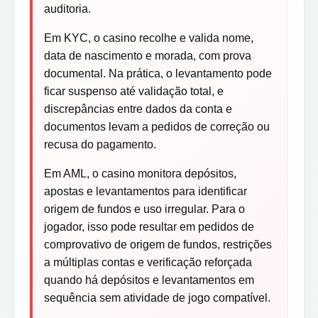
auditoria.
Em KYC, o casino recolhe e valida nome,
data de nascimento e morada, com prova
documental. Na prática, o levantamento pode
ficar suspenso até validação total, e
discrepâncias entre dados da conta e
documentos levam a pedidos de correção ou
recusa do pagamento.
Em AML, o casino monitora depósitos,
apostas e levantamentos para identificar
origem de fundos e uso irregular. Para o
jogador, isso pode resultar em pedidos de
comprovativo de origem de fundos, restrições
a múltiplas contas e verificação reforçada
quando há depósitos e levantamentos em
sequência sem atividade de jogo compatível.