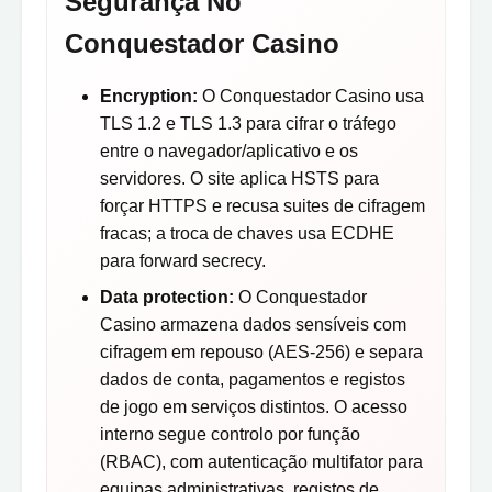
Segurança No
Conquestador Casino
Encryption:
O Conquestador Casino usa
TLS 1.2 e TLS 1.3 para cifrar o tráfego
entre o navegador/aplicativo e os
servidores. O site aplica HSTS para
forçar HTTPS e recusa suites de cifragem
fracas; a troca de chaves usa ECDHE
para forward secrecy.
Data protection:
O Conquestador
Casino armazena dados sensíveis com
cifragem em repouso (AES-256) e separa
dados de conta, pagamentos e registos
de jogo em serviços distintos. O acesso
interno segue controlo por função
(RBAC), com autenticação multifator para
equipas administrativas, registos de