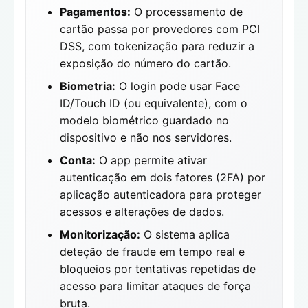
Pagamentos:
O processamento de
cartão passa por provedores com PCI
DSS, com tokenização para reduzir a
exposição do número do cartão.
Biometria:
O login pode usar Face
ID/Touch ID (ou equivalente), com o
modelo biométrico guardado no
dispositivo e não nos servidores.
Conta:
O app permite ativar
autenticação em dois fatores (2FA) por
aplicação autenticadora para proteger
acessos e alterações de dados.
Monitorização:
O sistema aplica
deteção de fraude em tempo real e
bloqueios por tentativas repetidas de
acesso para limitar ataques de força
bruta.