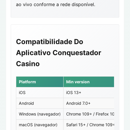
ao vivo conforme a rede disponível.
Compatibilidade Do
Aplicativo Conquestador
Casino
Platform
Min version
iOS
iOS 13+
Android
Android 7.0+
Windows (navegador)
Chrome 109+ / Firefox 102+ / Ed
macOS (navegador)
Safari 15+ / Chrome 109+