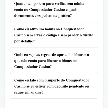
Quanto tempo leva para verificarem minha
conta no Conquestador Casino e quais
documentos eles pedem na prática?
Como eu ativo um bônus no Conquestador
Casino sem errar o código e sem perder o direito
por detalhe?
Onde eu vejo as regras de aposta do bônus e o
que não conta para liberar o bônus no
Conquestador Casino?
Como eu falo com o suporte do Conquestador
Casino se eu estiver com depósito pendente ou
saque em análise?