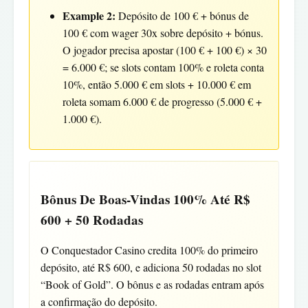
Example 2:
Depósito de 100 € + bónus de
100 € com wager 30x sobre depósito + bónus.
O jogador precisa apostar (100 € + 100 €) × 30
= 6.000 €; se slots contam 100% e roleta conta
10%, então 5.000 € em slots + 10.000 € em
roleta somam 6.000 € de progresso (5.000 € +
1.000 €).
Bônus De Boas-Vindas 100% Até R$
600 + 50 Rodadas
O Conquestador Casino credita 100% do primeiro
depósito, até R$ 600, e adiciona 50 rodadas no slot
“Book of Gold”. O bônus e as rodadas entram após
a confirmação do depósito.