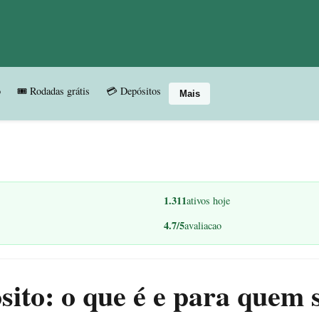
o
🎟️ Rodadas grátis
💳 Depósitos
Mais
1.311
ativos hoje
4.7/5
avaliacao
ito: o que é e para quem 