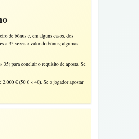
no
eiro de bônus e, em alguns casos, dos
es a 35 vezes o valor do bônus; algumas
35) para concluir o requisito de aposta. Se
é 2.000 € (50 € × 40). Se o jogador apostar