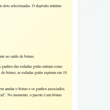
m slots selecionadas. O depósito mínimo
ente no saldo de bónus.
Os ganhos das rodadas grátis entram como
 do bónus; as rodadas grátis expiram em 10
dem anular o bónus e os ganhos associados.
 real”. No momento, o pacote é um bónus