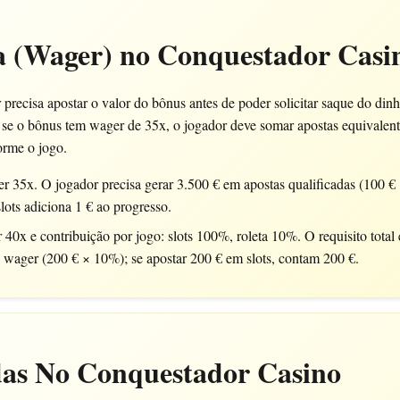
a (Wager) no Conquestador Casi
recisa apostar o valor do bônus antes de poder solicitar saque do dinh
se o bônus tem wager de 35x, o jogador deve somar apostas equivalent
rme o jogo.
35x. O jogador precisa gerar 3.500 € em apostas qualificadas (100 € × 
lots adiciona 1 € ao progresso.
x e contribuição por jogo: slots 100%, roleta 10%. O requisito total 
o wager (200 € × 10%); se apostar 200 € em slots, contam 200 €.
as No Conquestador Casino