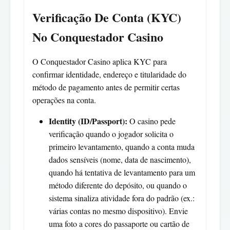
Verificação De Conta (KYC)
No Conquestador Casino
O Conquestador Casino aplica KYC para
confirmar identidade, endereço e titularidade do
método de pagamento antes de permitir certas
operações na conta.
Identity (ID/Passport):
O casino pede
verificação quando o jogador solicita o
primeiro levantamento, quando a conta muda
dados sensíveis (nome, data de nascimento),
quando há tentativa de levantamento para um
método diferente do depósito, ou quando o
sistema sinaliza atividade fora do padrão (ex.:
várias contas no mesmo dispositivo). Envie
uma foto a cores do passaporte ou cartão de