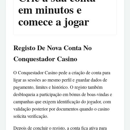
em minutos e
comece a jogar
Registo De Nova Conta No
Conquestador Casino
O Conquestador Casino pede a criação de conta para
ligar as sessões ao mesmo perfil e guardar dados de
pagamento, limites e histórico. O registo também
desbloqueia a participação em bónus de boas-vindas e
campanhas que exigem identificação do jogador, com
validação posterior por documentos quando o casino
solicita verificação.
Depois de concluir o registo, a conta fica ativa para