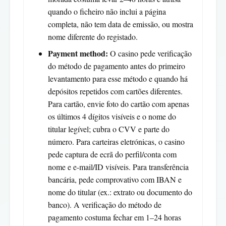
quando o ficheiro não inclui a página
completa, não tem data de emissão, ou mostra
nome diferente do registado.
Payment method:
O casino pede verificação
do método de pagamento antes do primeiro
levantamento para esse método e quando há
depósitos repetidos com cartões diferentes.
Para cartão, envie foto do cartão com apenas
os últimos 4 dígitos visíveis e o nome do
titular legível; cubra o CVV e parte do
número. Para carteiras eletrónicas, o casino
pede captura de ecrã do perfil/conta com
nome e e-mail/ID visíveis. Para transferência
bancária, pede comprovativo com IBAN e
nome do titular (ex.: extrato ou documento do
banco). A verificação do método de
pagamento costuma fechar em 1–24 horas