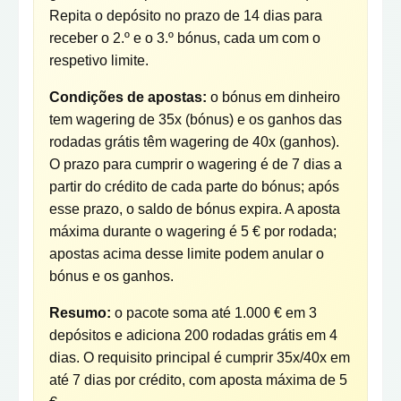
Repita o depósito no prazo de 14 dias para
receber o 2.º e o 3.º bónus, cada um com o
respetivo limite.
Condições de apostas:
o bónus em dinheiro
tem wagering de 35x (bónus) e os ganhos das
rodadas grátis têm wagering de 40x (ganhos).
O prazo para cumprir o wagering é de 7 dias a
partir do crédito de cada parte do bónus; após
esse prazo, o saldo de bónus expira. A aposta
máxima durante o wagering é 5 € por rodada;
apostas acima desse limite podem anular o
bónus e os ganhos.
Resumo:
o pacote soma até 1.000 € em 3
depósitos e adiciona 200 rodadas grátis em 4
dias. O requisito principal é cumprir 35x/40x em
até 7 dias por crédito, com aposta máxima de 5