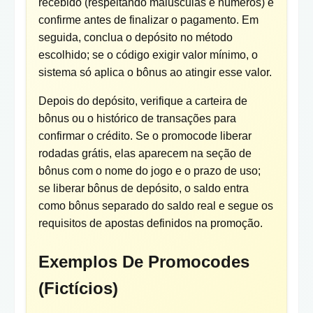
recebido (respeitando maiúsculas e números) e
confirme antes de finalizar o pagamento. Em
seguida, conclua o depósito no método
escolhido; se o código exigir valor mínimo, o
sistema só aplica o bônus ao atingir esse valor.
Depois do depósito, verifique a carteira de
bônus ou o histórico de transações para
confirmar o crédito. Se o promocode liberar
rodadas grátis, elas aparecem na seção de
bônus com o nome do jogo e o prazo de uso;
se liberar bônus de depósito, o saldo entra
como bônus separado do saldo real e segue os
requisitos de apostas definidos na promoção.
Exemplos De Promocodes
(Fictícios)