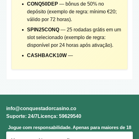
CONQ50DEP
— bônus de 50% no
depósito (exemplo de regra: mínimo €20;
válido por 72 horas).
SPIN25CONQ
— 25 rodadas grátis em um
slot selecionado (exemplo de regra:
disponível por 24 horas após ativação).
CASHBACK10W
—
info@conquestadorcasino.co
Suporte: 24/7
Licença: 59629540
Jogue com responsabilidade. Apenas para maiores de 18
anos.