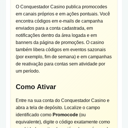
O Conquestador Casino publica promocodes
em canais próprios e em ações pontuais. Você
encontra códigos em e-mails de campanha
enviados para a conta cadastrada, em
notificações dentro da área logada e em
banners da página de promoções. O casino
também libera códigos em eventos sazonais
(por exemplo, fim de semana) e em campanhas
de reativação para contas sem atividade por
um período.
Como Ativar
Entre na sua conta do Conquestador Casino e
abra a tela de depósito. Localize o campo
identificado como
Promocode
(ou
equivalente), digite o código exatamente como