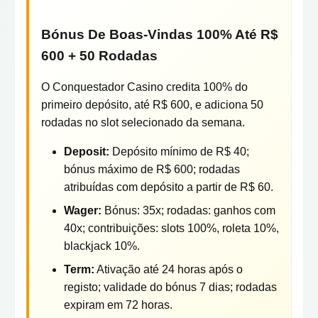
Bónus De Boas-Vindas 100% Até R$
600 + 50 Rodadas
O Conquestador Casino credita 100% do
primeiro depósito, até R$ 600, e adiciona 50
rodadas no slot selecionado da semana.
Deposit:
Depósito mínimo de R$ 40;
bónus máximo de R$ 600; rodadas
atribuídas com depósito a partir de R$ 60.
Wager:
Bónus: 35x; rodadas: ganhos com
40x; contribuições: slots 100%, roleta 10%,
blackjack 10%.
Term:
Ativação até 24 horas após o
registo; validade do bónus 7 dias; rodadas
expiram em 72 horas.