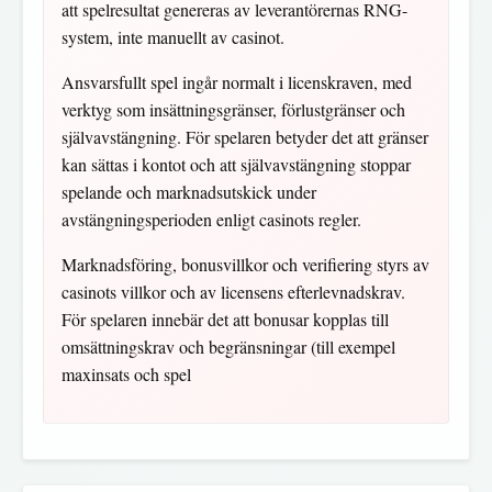
att spelresultat genereras av leverantörernas RNG-
system, inte manuellt av casinot.
Ansvarsfullt spel ingår normalt i licenskraven, med
verktyg som insättningsgränser, förlustgränser och
självavstängning. För spelaren betyder det att gränser
kan sättas i kontot och att självavstängning stoppar
spelande och marknadsutskick under
avstängningsperioden enligt casinots regler.
Marknadsföring, bonusvillkor och verifiering styrs av
casinots villkor och av licensens efterlevnadskrav.
För spelaren innebär det att bonusar kopplas till
omsättningskrav och begränsningar (till exempel
maxinsats och spel