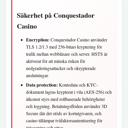
Säkerhet på Conquestador
Casino
Encryption:
Conquestador Casino använder
TLS 1.2/1.3 med 256-bitars kryptering för
trafik mellan webbläsare och server. HSTS är
aktiverat för att minska risken för
nedgraderingsattacker och okrypterade
anslutningar.
Data protection:
Kontodata och KYC-
dokument lagras krypterat i vila (AES-256) och
åtkomst styrs med rollbaserade behörigheter
och loggning. Betalningsflöden använder 3D
Secure där det stöds av kortutgivaren, och
casino tillämpar tvåfaktorsautentisering för
inloggning och uttag.