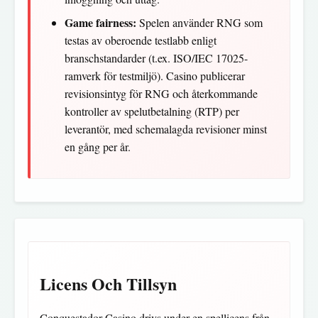
Game fairness:
Spelen använder RNG som
testas av oberoende testlabb enligt
branschstandarder (t.ex. ISO/IEC 17025-
ramverk för testmiljö). Casino publicerar
revisionsintyg för RNG och återkommande
kontroller av spelutbetalning (RTP) per
leverantör, med schemalagda revisioner minst
en gång per år.
Licens Och Tillsyn
Conquestador Casino drivs under en spellicens från