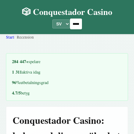
🎲 Conquestador Casino
Start
Recension
284 447+
spelare
1 311
aktiva idag
96%
utbetalningsgrad
4.7/5
betyg
Conquestador Casino: