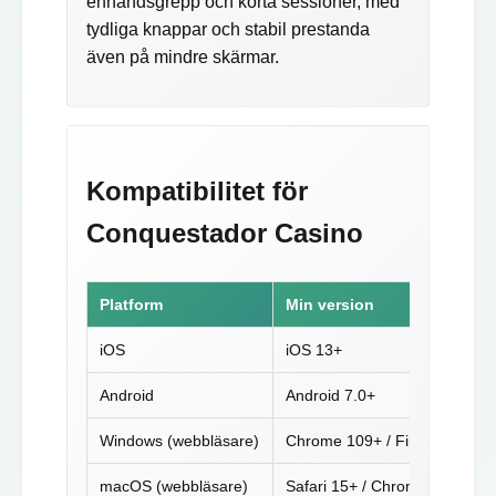
enhandsgrepp och korta sessioner, med
tydliga knappar och stabil prestanda
även på mindre skärmar.
Kompatibilitet för
Conquestador Casino
Platform
Min version
iOS
iOS 13+
Android
Android 7.0+
Windows (webbläsare)
Chrome 109+ / Firefox 102+ 
macOS (webbläsare)
Safari 15+ / Chrome 109+