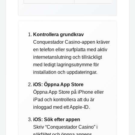
Kontrollera grundkrav
Conquestador Casino-appen kräver
en telefon eller surfplatta med aktiv
internetanslutning och tillräckligt
med ledigt lagringsutrymme för
installation och uppdateringar.
iOS: Öppna App Store
Öppna App Store på iPhone eller
iPad och kontrollera att du är
inloggad med ett Apple‑ID.
iOS: Sök efter appen
Skriv “Conquestador Casino” i
sökfältet och öppna appens