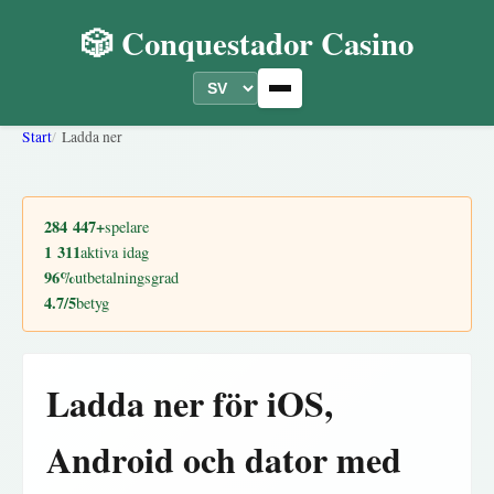
🎲 Conquestador Casino
Start
Ladda ner
284 447+
spelare
1 311
aktiva idag
96%
utbetalningsgrad
4.7/5
betyg
Ladda ner för iOS,
Android och dator med