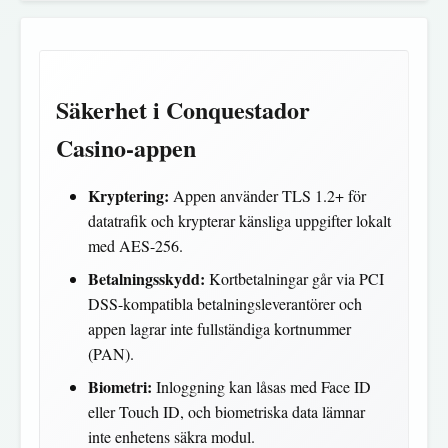
Säkerhet i Conquestador
Casino-appen
Kryptering:
Appen använder TLS 1.2+ för
datatrafik och krypterar känsliga uppgifter lokalt
med AES-256.
Betalningsskydd:
Kortbetalningar går via PCI
DSS-kompatibla betalningsleverantörer och
appen lagrar inte fullständiga kortnummer
(PAN).
Biometri:
Inloggning kan låsas med Face ID
eller Touch ID, och biometriska data lämnar
inte enhetens säkra modul.