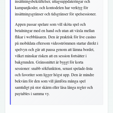
insättningsbekräftelser, uttagsuppdateringar och
kampanjkoder, och kontodelen har verktyg för
insättningsgränser och tidsgränser för spelsessioner.
Appen passar spelare som vill sköta spel och
betalningar med en hand och utan att växla mellan
flikar i webbläsaren. Den är praktisk för live casino
på mobildata eftersom videoströmmen startar direkt i
spelvyn och går att pausa genom att lämna bordet,
vilket minskar risken att en session fortsätter i
bakgrunden. Gränssnittet är byggt för korta
sessioner: snabb sökfunktion, senast spelade-lista
och favoriter som ligger högst upp. Den är mindre
bekväm för den som vill jämföra många spel
samtidigt på stor skärm eller läsa långa regler och
paytables i samma vy.