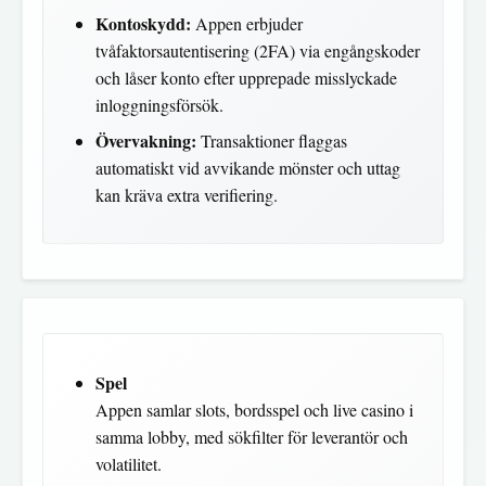
Kontoskydd:
Appen erbjuder
tvåfaktorsautentisering (2FA) via engångskoder
och låser konto efter upprepade misslyckade
inloggningsförsök.
Övervakning:
Transaktioner flaggas
automatiskt vid avvikande mönster och uttag
kan kräva extra verifiering.
Spel
Appen samlar slots, bordsspel och live casino i
samma lobby, med sökfilter för leverantör och
volatilitet.