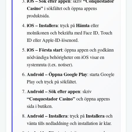
iOS – Sök efter appen
“Conquestador
: skriv
Casino”
i sökfältet och öppna appens
produktsida.
iOS – Installera
Hämta
: tryck på
eller
molnikonen och bekräfta med Face ID, Touch
ID eller Apple‑ID‑lösenord.
iOS – Första start
: öppna appen och godkänn
nödvändiga behörigheter om iOS visar en
systemruta (t.ex. notiser).
Android – Öppna Google Play
: starta Google
Play och tryck på sökfältet.
Android – Sök efter appen
: skriv
“Conquestador Casino”
och öppna appens
sida i butiken.
Android – Installera
Installera
: tryck på
och
vänta tills nedladdning och installation är klar.