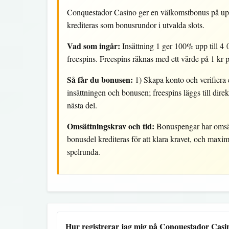
Conquestador Casino ger en välkomstbonus på upp ti
krediteras som bonusrundor i utvalda slots.
Vad som ingår:
Insättning 1 ger 100% upp till 4 0
freespins. Freespins räknas med ett värde på 1 kr p
Så får du bonusen:
1) Skapa konto och verifiera 
insättningen och bonusen; freespins läggs till dire
nästa del.
Omsättningskrav och tid:
Bonuspengar har omsätt
bonusdel krediteras för att klara kravet, och max
spelrunda.
Hur registrerar jag mig på Conquestador Casin