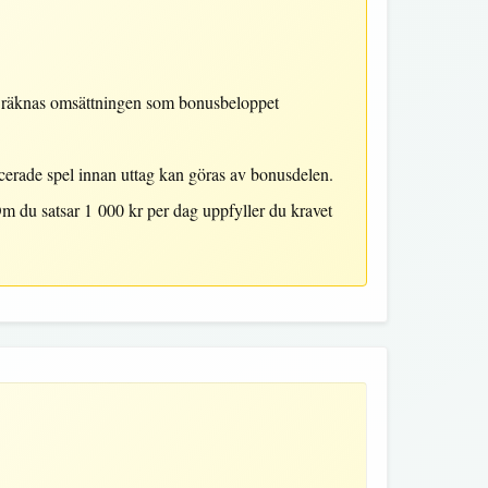
no räknas omsättningen som bonusbeloppet
cerade spel innan uttag kan göras av bonusdelen.
 du satsar 1 000 kr per dag uppfyller du kravet