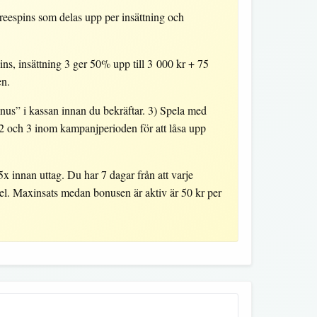
freespins som delas upp per insättning och
ins, insättning 3 ger 50% upp till 3 000 kr + 75
en.
onus” i kassan innan du bekräftar. 3) Spela med
ng 2 och 3 inom kampanjperioden för att låsa upp
 innan uttag. Du har 7 dagar från att varje
del. Maxinsats medan bonusen är aktiv är 50 kr per