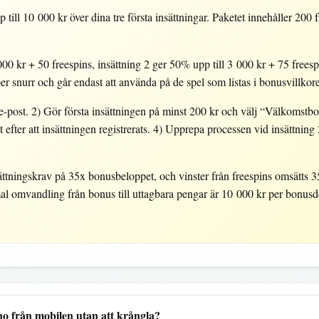
ll 10 000 kr över dina tre första insättningar. Paketet innehåller 200 
00 kr + 50 freespins, insättning 2 ger 50% upp till 3 000 kr + 75 freesp
er snurr och går endast att använda på de spel som listas i bonusvillkor
e-post. 2) Gör första insättningen på minst 200 kr och välj “Välkomstb
kt efter att insättningen registrerats. 4) Upprepa processen vid insättni
ningskrav på 35x bonusbeloppet, och vinster från freespins omsätts 35x
imal omvandling från bonus till uttagbara pengar är 10 000 kr per bonus
o från mobilen utan att krångla?