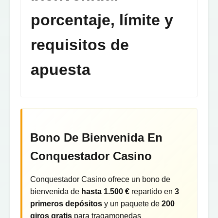
porcentaje, límite y
requisitos de
apuesta
Bono De Bienvenida En
Conquestador Casino
Conquestador Casino ofrece un bono de
bienvenida de
hasta 1.500 €
repartido en
3
primeros depósitos
y un paquete de
200
giros gratis
para tragamonedas