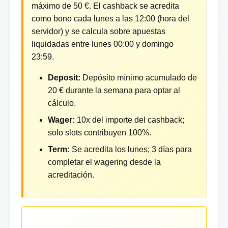
máximo de 50 €. El cashback se acredita
como bono cada lunes a las 12:00 (hora del
servidor) y se calcula sobre apuestas
liquidadas entre lunes 00:00 y domingo
23:59.
Deposit:
Depósito mínimo acumulado de
20 € durante la semana para optar al
cálculo.
Wager:
10x del importe del cashback;
solo slots contribuyen 100%.
Term:
Se acredita los lunes; 3 días para
completar el wagering desde la
acreditación.