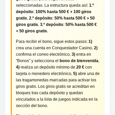
seleccionadas. La estructura queda así:
1.º
depósito: 100% hasta 500 € + 100 giros
gratis
,
2.º depósito: 50% hasta 500 € + 50
giros gratis
,
3.º depósito: 50% hasta 500 €
+ 50 giros gratis
.
Para recibir el bono, sigue estos pasos:
1)
crea una cuenta en Conquestador Casino,
2)
confirma el correo electrónico,
3)
entra en
“Bonos” y selecciona el
bono de bienvenida
,
4)
realiza un depósito mínimo de
20 €
con
tarjeta o monedero electrónico,
5)
abre una de
las tragamonedas marcadas para activar los
giros gratis. Los giros gratis se acreditan en
bloques tras cada depósito y quedan
vinculados a la lista de juegos indicada en la
sección del bono.