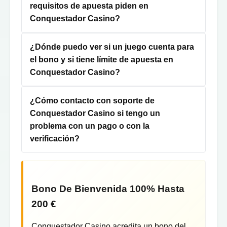
requisitos de apuesta piden en
Conquestador Casino?
¿Dónde puedo ver si un juego cuenta para
el bono y si tiene límite de apuesta en
Conquestador Casino?
¿Cómo contacto con soporte de
Conquestador Casino si tengo un
problema con un pago o con la
verificación?
Bono De Bienvenida 100% Hasta
200 €
Conquestador Casino acredita un bono del