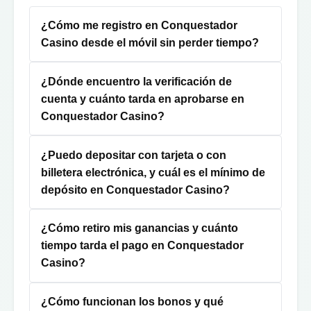
¿Cómo me registro en Conquestador
Casino desde el móvil sin perder tiempo?
¿Dónde encuentro la verificación de
cuenta y cuánto tarda en aprobarse en
Conquestador Casino?
¿Puedo depositar con tarjeta o con
billetera electrónica, y cuál es el mínimo de
depósito en Conquestador Casino?
¿Cómo retiro mis ganancias y cuánto
tiempo tarda el pago en Conquestador
Casino?
¿Cómo funcionan los bonos y qué