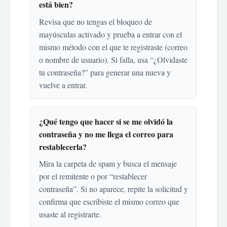
está bien?
Revisa que no tengas el bloqueo de
mayúsculas activado y prueba a entrar con el
mismo método con el que te registraste (correo
o nombre de usuario). Si falla, usa “¿Olvidaste
tu contraseña?” para generar una nueva y
vuelve a entrar.
¿Qué tengo que hacer si se me olvidó la
contraseña y no me llega el correo para
restablecerla?
Mira la carpeta de spam y busca el mensaje
por el remitente o por “restablecer
contraseña”. Si no aparece, repite la solicitud y
confirma que escribiste el mismo correo que
usaste al registrarte.