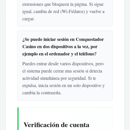
extensiones que bloqueen la página. Si sigue
igual, cambia de red (Wi‑Fi/datos) y vuelve a
cargar.
¿Se puede iniciar sesión en Conquestador
Casino en dos dispositivos a la vez, por
ejemplo en el ordenador y el teléfono?
Puedes entrar desde varios dispositivos, pero
el sistema puede cerrar una sesión si detecta
actividad simultánea por seguridad. Si te
expulsa, inicia sesión en un solo dispositivo y
cambia la contraseña.
Verificación de cuenta