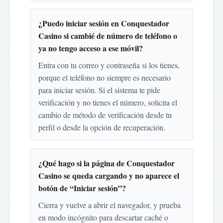
¿Puedo iniciar sesión en Conquestador
Casino si cambié de número de teléfono o
ya no tengo acceso a ese móvil?
Entra con tu correo y contraseña si los tienes,
porque el teléfono no siempre es necesario
para iniciar sesión. Si el sistema te pide
verificación y no tienes el número, solicita el
cambio de método de verificación desde tu
perfil o desde la opción de recuperación.
¿Qué hago si la página de Conquestador
Casino se queda cargando y no aparece el
botón de “Iniciar sesión”?
Cierra y vuelve a abrir el navegador, y prueba
en modo incógnito para descartar caché o