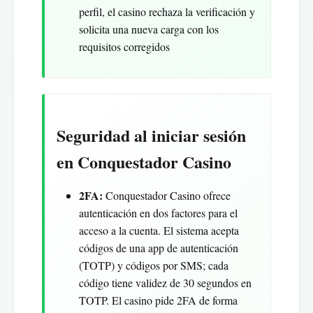
perfil, el casino rechaza la verificación y
solicita una nueva carga con los
requisitos corregidos
Seguridad al iniciar sesión
en Conquestador Casino
2FA:
Conquestador Casino ofrece
autenticación en dos factores para el
acceso a la cuenta. El sistema acepta
códigos de una app de autenticación
(TOTP) y códigos por SMS; cada
código tiene validez de 30 segundos en
TOTP. El casino pide 2FA de forma