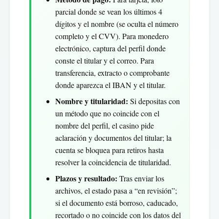
parcial donde se vean los últimos 4
dígitos y el nombre (se oculta el número
completo y el CVV). Para monedero
electrónico, captura del perfil donde
conste el titular y el correo. Para
transferencia, extracto o comprobante
donde aparezca el IBAN y el titular.
Nombre y titularidad:
Si depositas con
un método que no coincide con el
nombre del perfil, el casino pide
aclaración y documentos del titular; la
cuenta se bloquea para retiros hasta
resolver la coincidencia de titularidad.
Plazos y resultado:
Tras enviar los
archivos, el estado pasa a “en revisión”;
si el documento está borroso, caducado,
recortado o no coincide con los datos del