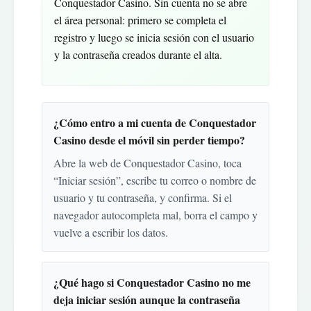
Conquestador Casino. Sin cuenta no se abre
el área personal: primero se completa el
registro y luego se inicia sesión con el usuario
y la contraseña creados durante el alta.
¿Cómo entro a mi cuenta de Conquestador
Casino desde el móvil sin perder tiempo?
Abre la web de Conquestador Casino, toca
“Iniciar sesión”, escribe tu correo o nombre de
usuario y tu contraseña, y confirma. Si el
navegador autocompleta mal, borra el campo y
vuelve a escribir los datos.
¿Qué hago si Conquestador Casino no me
deja iniciar sesión aunque la contraseña