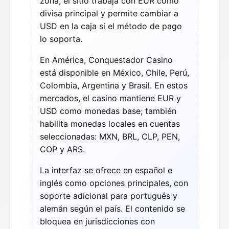
zona, el sitio trabaja con EUR como
divisa principal y permite cambiar a
USD en la caja si el método de pago
lo soporta.
En América, Conquestador Casino
está disponible en México, Chile, Perú,
Colombia, Argentina y Brasil. En estos
mercados, el casino mantiene EUR y
USD como monedas base; también
habilita monedas locales en cuentas
seleccionadas: MXN, BRL, CLP, PEN,
COP y ARS.
La interfaz se ofrece en español e
inglés como opciones principales, con
soporte adicional para portugués y
alemán según el país. El contenido se
bloquea en jurisdicciones con