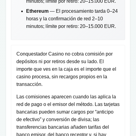
minutos; límite por retiro: 20–15.000 EUR.
Ethereum
— El procesamiento tarda 0–24
horas y la confirmación de red 2–10
minutos; límite por retiro: 20–15.000 EUR.
Conquestador Casino no cobra comisión por
depósitos ni por retiros desde su lado. El
importe que ves en la caja es el importe que el
casino procesa, sin recargos propios en la
transacción.
Las comisiones aparecen cuando las aplica la
red de pago o el emisor del método. Las tarjetas
bancarias pueden sumar cargos por “anticipo
de efectivo” y conversión de divisa; las
transferencias bancarias añaden tarifas del
banco emisor, del banco receptor y, si hay