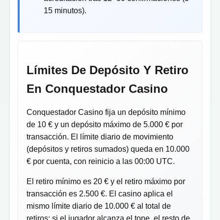
15 minutos).
Límites De Depósito Y Retiro
En Conquestador Casino
Conquestador Casino fija un depósito mínimo
de 10 € y un depósito máximo de 5.000 € por
transacción. El límite diario de movimiento
(depósitos y retiros sumados) queda en 10.000
€ por cuenta, con reinicio a las 00:00 UTC.
El retiro mínimo es 20 € y el retiro máximo por
transacción es 2.500 €. El casino aplica el
mismo límite diario de 10.000 € al total de
retiros; si el jugador alcanza el tope, el resto de