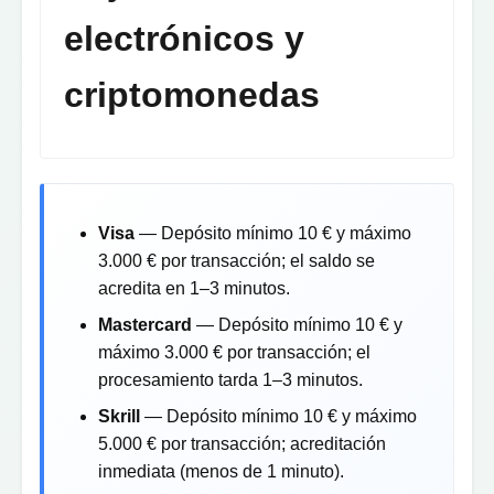
electrónicos y
criptomonedas
Visa
— Depósito mínimo 10 € y máximo
3.000 € por transacción; el saldo se
acredita en 1–3 minutos.
Mastercard
— Depósito mínimo 10 € y
máximo 3.000 € por transacción; el
procesamiento tarda 1–3 minutos.
Skrill
— Depósito mínimo 10 € y máximo
5.000 € por transacción; acreditación
inmediata (menos de 1 minuto).