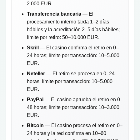
2.000 EUR.
Transferencia bancaria
— El
procesamiento interno tarda 1–2 días
hábiles y la acreditación 2–5 días hábiles;
límite por retiro: 50–10.000 EUR.
Skrill
— El casino confirma el retiro en 0–
24 horas; límite por transacción: 10–5.000
EUR.
Neteller
— El retiro se procesa en 0–24
horas; límite por transacción: 10–5.000
EUR.
PayPal
— El casino aprueba el retiro en 0–
48 horas; límite por transacción: 10–3.000
EUR.
Bitcoin
— El casino procesa el retiro en 0–
24 horas y la red confirma en 10–60