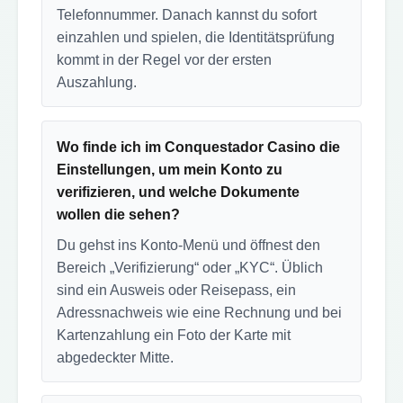
Telefonnummer. Danach kannst du sofort
einzahlen und spielen, die Identitätsprüfung
kommt in der Regel vor der ersten
Auszahlung.
Wo finde ich im Conquestador Casino die
Einstellungen, um mein Konto zu
verifizieren, und welche Dokumente
wollen die sehen?
Du gehst ins Konto-Menü und öffnest den
Bereich „Verifizierung“ oder „KYC“. Üblich
sind ein Ausweis oder Reisepass, ein
Adressnachweis wie eine Rechnung und bei
Kartenzahlung ein Foto der Karte mit
abgedeckter Mitte.