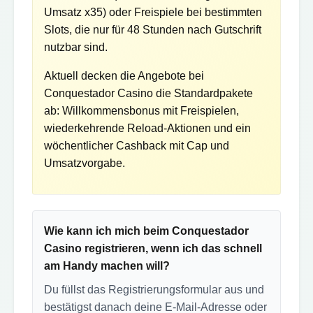
Umsatz x35) oder Freispiele bei bestimmten
Slots, die nur für 48 Stunden nach Gutschrift
nutzbar sind.
Aktuell decken die Angebote bei
Conquestador Casino die Standardpakete
ab: Willkommensbonus mit Freispielen,
wiederkehrende Reload-Aktionen und ein
wöchentlicher Cashback mit Cap und
Umsatzvorgabe.
Wie kann ich mich beim Conquestador
Casino registrieren, wenn ich das schnell
am Handy machen will?
Du füllst das Registrierungsformular aus und
bestätigst danach deine E-Mail-Adresse oder