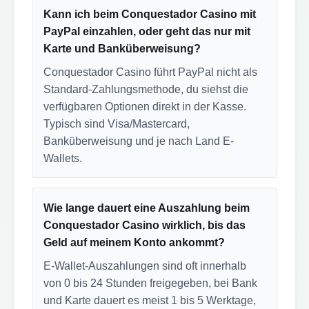
Kann ich beim Conquestador Casino mit
PayPal einzahlen, oder geht das nur mit
Karte und Banküberweisung?
Conquestador Casino führt PayPal nicht als
Standard-Zahlungsmethode, du siehst die
verfügbaren Optionen direkt in der Kasse.
Typisch sind Visa/Mastercard,
Banküberweisung und je nach Land E-
Wallets.
Wie lange dauert eine Auszahlung beim
Conquestador Casino wirklich, bis das
Geld auf meinem Konto ankommt?
E-Wallet-Auszahlungen sind oft innerhalb
von 0 bis 24 Stunden freigegeben, bei Bank
und Karte dauert es meist 1 bis 5 Werktage,