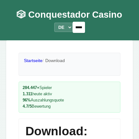
🎲 Conquestador Casino
Startseite
Download
284.447+
Spieler
1.311
heute aktiv
96%
Auszahlungsquote
4.7/5
Bewertung
Download: