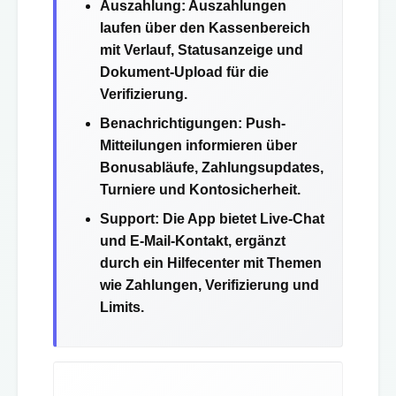
Auszahlung
: Auszahlungen
laufen über den Kassenbereich
mit Verlauf, Statusanzeige und
Dokument-Upload für die
Verifizierung.
Benachrichtigungen
: Push-
Mitteilungen informieren über
Bonusabläufe, Zahlungsupdates,
Turniere und Kontosicherheit.
Support
: Die App bietet Live-Chat
und E-Mail-Kontakt, ergänzt
durch ein Hilfecenter mit Themen
wie Zahlungen, Verifizierung und
Limits.