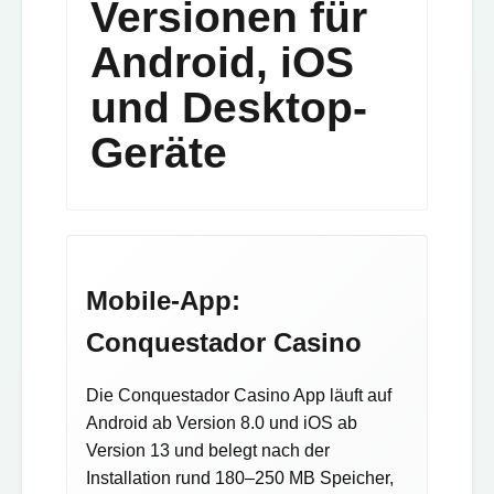
Versionen für
Android, iOS
und Desktop-
Geräte
Mobile-App:
Conquestador Casino
Die Conquestador Casino App läuft auf
Android ab Version 8.0 und iOS ab
Version 13 und belegt nach der
Installation rund 180–250 MB Speicher,