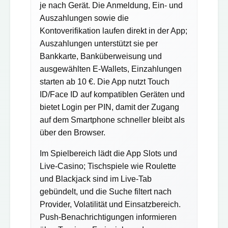
je nach Gerät. Die Anmeldung, Ein- und
Auszahlungen sowie die
Kontoverifikation laufen direkt in der App;
Auszahlungen unterstützt sie per
Bankkarte, Banküberweisung und
ausgewählten E-Wallets, Einzahlungen
starten ab 10 €. Die App nutzt Touch
ID/Face ID auf kompatiblen Geräten und
bietet Login per PIN, damit der Zugang
auf dem Smartphone schneller bleibt als
über den Browser.
Im Spielbereich lädt die App Slots und
Live-Casino; Tischspiele wie Roulette
und Blackjack sind im Live-Tab
gebündelt, und die Suche filtert nach
Provider, Volatilität und Einsatzbereich.
Push-Benachrichtigungen informieren