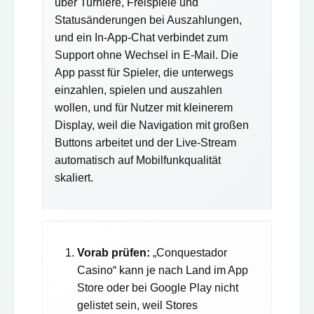
über Turniere, Freispiele und
Statusänderungen bei Auszahlungen,
und ein In-App-Chat verbindet zum
Support ohne Wechsel in E-Mail. Die
App passt für Spieler, die unterwegs
einzahlen, spielen und auszahlen
wollen, und für Nutzer mit kleinerem
Display, weil die Navigation mit großen
Buttons arbeitet und der Live-Stream
automatisch auf Mobilfunkqualität
skaliert.
Vorab prüfen:
„Conquestador
Casino“ kann je nach Land im App
Store oder bei Google Play nicht
gelistet sein, weil Stores