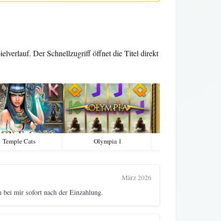
verlauf. Der Schnellzugriff öffnet die Titel direkt
Temple Cats
Olympia 1
Golden Antelope Igro
März 2026
bei mir sofort nach der Einzahlung.