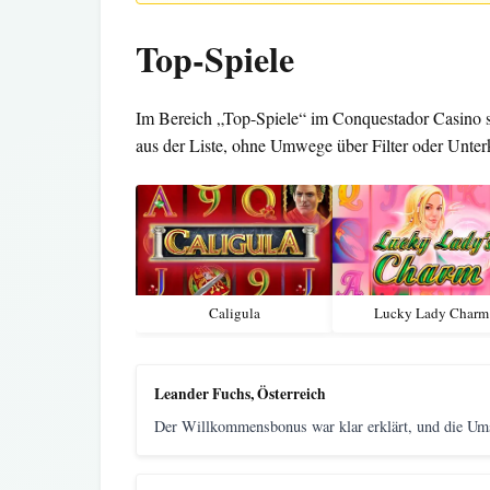
Top-Spiele
Im Bereich „Top-Spiele“ im Conquestador Casino steh
aus der Liste, ohne Umwege über Filter oder Unter
Caligula
Lucky Lady Charm
Leander Fuchs, Österreich
Der Willkommensbonus war klar erklärt, und die Umsa