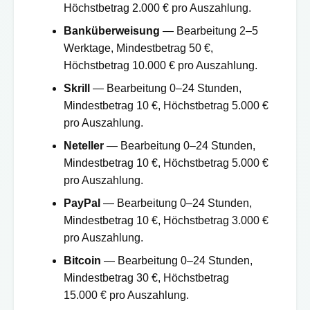
Höchstbetrag 2.000 € pro Auszahlung.
Banküberweisung
— Bearbeitung 2–5
Werktage, Mindestbetrag 50 €,
Höchstbetrag 10.000 € pro Auszahlung.
Skrill
— Bearbeitung 0–24 Stunden,
Mindestbetrag 10 €, Höchstbetrag 5.000 €
pro Auszahlung.
Neteller
— Bearbeitung 0–24 Stunden,
Mindestbetrag 10 €, Höchstbetrag 5.000 €
pro Auszahlung.
PayPal
— Bearbeitung 0–24 Stunden,
Mindestbetrag 10 €, Höchstbetrag 3.000 €
pro Auszahlung.
Bitcoin
— Bearbeitung 0–24 Stunden,
Mindestbetrag 30 €, Höchstbetrag
15.000 € pro Auszahlung.