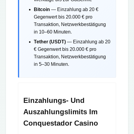
Bitcoin
— Einzahlung ab 20 €
Gegenwert bis 20.000 € pro
Transaktion, Netzwerkbestätigung
in 10–60 Minuten.
Tether (USDT)
— Einzahlung ab 20
€ Gegenwert bis 20.000 € pro
Transaktion, Netzwerkbestätigung
in 5–30 Minuten.
Einzahlungs- Und
Auszahlungslimits Im
Conquestador Casino