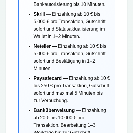
Bankautorisierung bis 10 Minuten.
Skrill
— Einzahlung ab 10 € bis
5.000 € pro Transaktion, Gutschrift
sofort und Statusaktualisierung im
Wallet in 1–2 Minuten.
Neteller
— Einzahlung ab 10 € bis
5.000 € pro Transaktion, Gutschrift
sofort und Bestätigung in 1–2
Minuten.
Paysafecard
— Einzahlung ab 10 €
bis 250 € pro Transaktion, Gutschrift
sofort und maximal 5 Minuten bis
zur Verbuchung.
Banküberweisung
— Einzahlung
ab 20 € bis 10.000 € pro
Transaktion, Bearbeitung 1–3
Werktage bis zur Gutschrift.