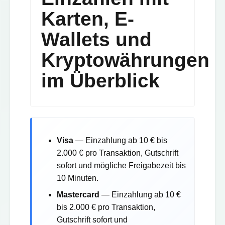
Karten, E-
Wallets und
Kryptowährungen
im Überblick
Visa
— Einzahlung ab 10 € bis
2.000 € pro Transaktion, Gutschrift
sofort und mögliche Freigabezeit bis
10 Minuten.
Mastercard
— Einzahlung ab 10 €
bis 2.000 € pro Transaktion,
Gutschrift sofort und