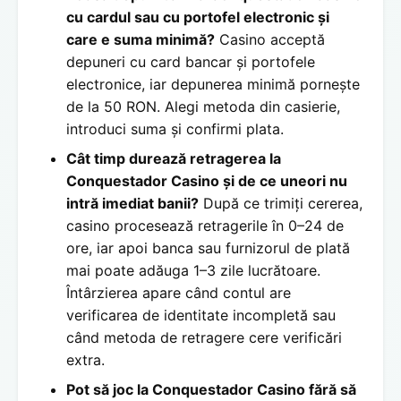
cu cardul sau cu portofel electronic și
care e suma minimă?
Casino acceptă
depuneri cu card bancar și portofele
electronice, iar depunerea minimă pornește
de la 50 RON. Alegi metoda din casierie,
introduci suma și confirmi plata.
Cât timp durează retragerea la
Conquestador Casino și de ce uneori nu
intră imediat banii?
După ce trimiți cererea,
casino procesează retragerile în 0–24 de
ore, iar apoi banca sau furnizorul de plată
mai poate adăuga 1–3 zile lucrătoare.
Întârzierea apare când contul are
verificarea de identitate incompletă sau
când metoda de retragere cere verificări
extra.
Pot să joc la Conquestador Casino fără să