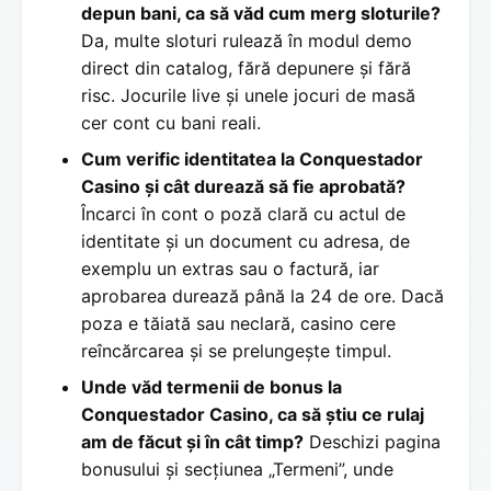
depun bani, ca să văd cum merg sloturile?
Da, multe sloturi rulează în modul demo
direct din catalog, fără depunere și fără
risc. Jocurile live și unele jocuri de masă
cer cont cu bani reali.
Cum verific identitatea la Conquestador
Casino și cât durează să fie aprobată?
Încarci în cont o poză clară cu actul de
identitate și un document cu adresa, de
exemplu un extras sau o factură, iar
aprobarea durează până la 24 de ore. Dacă
poza e tăiată sau neclară, casino cere
reîncărcarea și se prelungește timpul.
Unde văd termenii de bonus la
Conquestador Casino, ca să știu ce rulaj
am de făcut și în cât timp?
Deschizi pagina
bonusului și secțiunea „Termeni”, unde