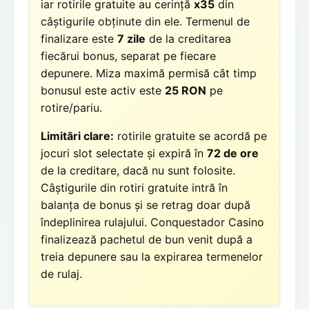
iar rotirile gratuite au cerință
x35
din
câștigurile obținute din ele. Termenul de
finalizare este
7 zile
de la creditarea
fiecărui bonus, separat pe fiecare
depunere. Miza maximă permisă cât timp
bonusul este activ este
25 RON
pe
rotire/pariu.
Limitări clare:
rotirile gratuite se acordă pe
jocuri slot selectate și expiră în
72 de ore
de la creditare, dacă nu sunt folosite.
Câștigurile din rotiri gratuite intră în
balanța de bonus și se retrag doar după
îndeplinirea rulajului. Conquestador Casino
finalizează pachetul de bun venit după a
treia depunere sau la expirarea termenelor
de rulaj.