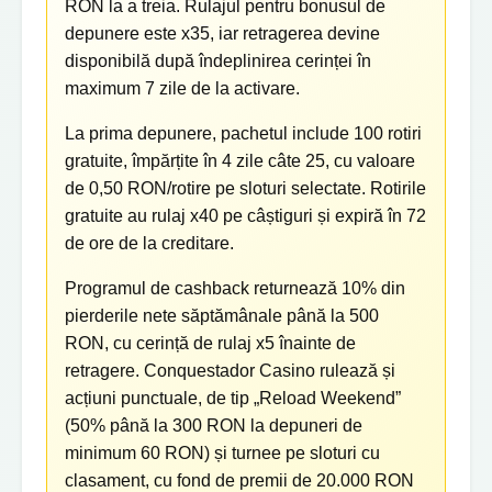
RON la a treia. Rulajul pentru bonusul de
depunere este x35, iar retragerea devine
disponibilă după îndeplinirea cerinței în
maximum 7 zile de la activare.
La prima depunere, pachetul include 100 rotiri
gratuite, împărțite în 4 zile câte 25, cu valoare
de 0,50 RON/rotire pe sloturi selectate. Rotirile
gratuite au rulaj x40 pe câștiguri și expiră în 72
de ore de la creditare.
Programul de cashback returnează 10% din
pierderile nete săptămânale până la 500
RON, cu cerință de rulaj x5 înainte de
retragere. Conquestador Casino rulează și
acțiuni punctuale, de tip „Reload Weekend”
(50% până la 300 RON la depuneri de
minimum 60 RON) și turnee pe sloturi cu
clasament, cu fond de premii de 20.000 RON