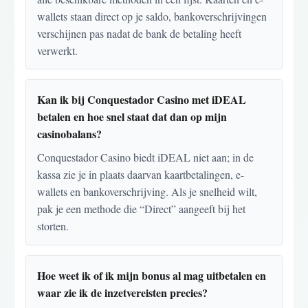
wallets staan direct op je saldo, bankoverschrijvingen
verschijnen pas nadat de bank de betaling heeft
verwerkt.
Kan ik bij Conquestador Casino met iDEAL
betalen en hoe snel staat dat dan op mijn
casinobalans?
Conquestador Casino biedt iDEAL niet aan; in de
kassa zie je in plaats daarvan kaartbetalingen, e-
wallets en bankoverschrijving. Als je snelheid wilt,
pak je een methode die “Direct” aangeeft bij het
storten.
Hoe weet ik of ik mijn bonus al mag uitbetalen en
waar zie ik de inzetvereisten precies?