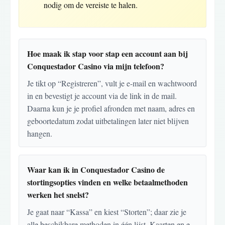
nodig om de vereiste te halen.
Hoe maak ik stap voor stap een account aan bij
Conquestador Casino via mijn telefoon?
Je tikt op “Registreren”, vult je e-mail en wachtwoord
in en bevestigt je account via de link in de mail.
Daarna kun je je profiel afronden met naam, adres en
geboortedatum zodat uitbetalingen later niet blijven
hangen.
Waar kan ik in Conquestador Casino de
stortingsopties vinden en welke betaalmethoden
werken het snelst?
Je gaat naar “Kassa” en kiest “Storten”; daar zie je
alle beschikbare methoden in één lijst. Kaarten en e-