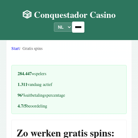
🎲 Conquestador Casino
Start
Gratis spins
284.447+
spelers
1.311
vandaag actief
96%
uitbetalingspercentage
4.7/5
beoordeling
Zo werken gratis spins: