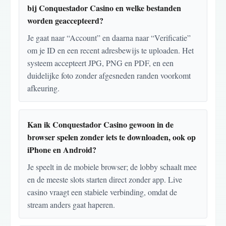
bij Conquestador Casino en welke bestanden
worden geaccepteerd?
Je gaat naar “Account” en daarna naar “Verificatie”
om je ID en een recent adresbewijs te uploaden. Het
systeem accepteert JPG, PNG en PDF, en een
duidelijke foto zonder afgesneden randen voorkomt
afkeuring.
Kan ik Conquestador Casino gewoon in de
browser spelen zonder iets te downloaden, ook op
iPhone en Android?
Je speelt in de mobiele browser; de lobby schaalt mee
en de meeste slots starten direct zonder app. Live
casino vraagt een stabiele verbinding, omdat de
stream anders gaat haperen.