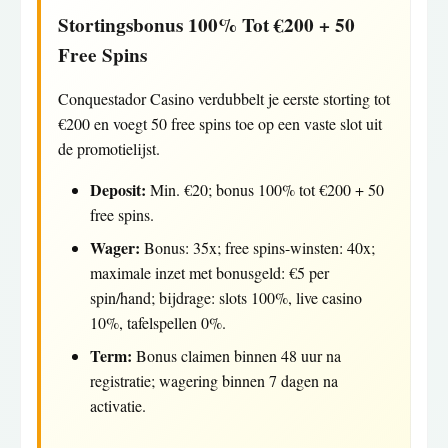
Stortingsbonus 100% Tot €200 + 50
Free Spins
Conquestador Casino verdubbelt je eerste storting tot
€200 en voegt 50 free spins toe op een vaste slot uit
de promotielijst.
Deposit:
Min. €20; bonus 100% tot €200 + 50
free spins.
Wager:
Bonus: 35x; free spins-winsten: 40x;
maximale inzet met bonusgeld: €5 per
spin/hand; bijdrage: slots 100%, live casino
10%, tafelspellen 0%.
Term:
Bonus claimen binnen 48 uur na
registratie; wagering binnen 7 dagen na
activatie.