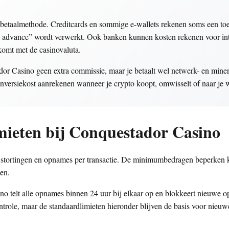
etaalmethode. Creditcards en sommige e-wallets rekenen soms een toesl
sh advance” wordt verwerkt. Ook banken kunnen kosten rekenen voor in
komt met de casinovaluta.
or Casino geen extra commissie, maar je betaalt wel netwerk- en miners 
ersiekost aanrekenen wanneer je crypto koopt, omwisselt of naar je wa
mieten bij Conquestador Casino
 stortingen en opnames per transactie. De minimumbedragen beperken k
en.
sino telt alle opnames binnen 24 uur bij elkaar op en blokkeert nieuwe 
ntrole, maar de standaardlimieten hieronder blijven de basis voor nieuw