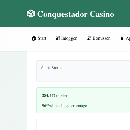
🎲 Conquestador Casino
🏠 Start
🔐 Inloggen
🎁 Bonussen
📱 A
Start
Storten
284.447+
spelers
96%
uitbetalingspercentage