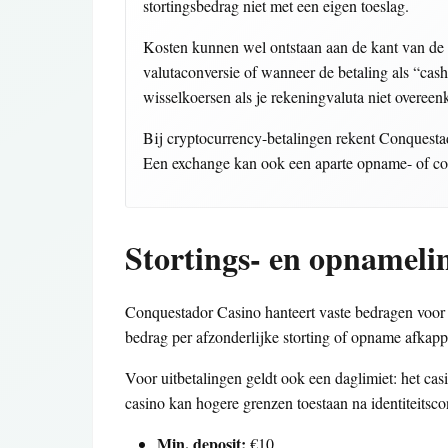
stortingsbedrag niet met een eigen toeslag.
Kosten kunnen wel ontstaan aan de kant van de b
valutaconversie of wanneer de betaling als “ca
wisselkoersen als je rekeningvaluta niet overeen
Bij cryptocurrency-betalingen rekent Conquestad
Een exchange kan ook een aparte opname- of conv
Stortings- en opnameli
Conquestador Casino hanteert vaste bedragen voor
bedrag per afzonderlijke storting of opname afkapp
Voor uitbetalingen geldt ook een daglimiet: het ca
casino kan hogere grenzen toestaan na identiteitsco
Min. deposit:
€10