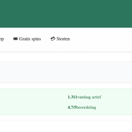
pp
🎟️ Gratis spins
💳 Storten
1.311
vandaag actief
4.7/5
beoordeling