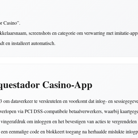
r Casino”.
kelaarsnaam, screenshots en categorie om verwarring met imitatie-app
 en installeert automatisch.
nquestador Casino-App
 om dataverkeer te versleutelen en voorkomt dat inlog- en sessiegegev
verlopen via PCI DSS-compatibele betaalverwerkers, waarbij kaartgege
vingerafdruk om inloggen en het bevestigen van acties te vergrendele
een eenmalige code en blokkeert toegang na herhaalde mislukte inlog