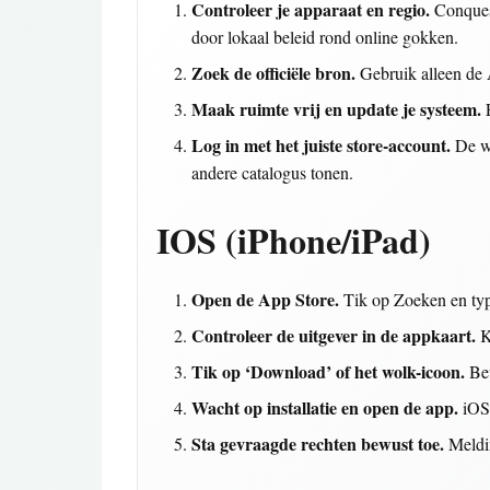
Controleer je apparaat en regio.
Conquest
door lokaal beleid rond online gokken.
Zoek de officiële bron.
Gebruik alleen de A
Maak ruimte vrij en update je systeem.
E
Log in met het juiste store-account.
De wi
andere catalogus tonen.
IOS (iPhone/iPad)
Open de App Store.
Tik op Zoeken en ty
Controleer de uitgever in de appkaart.
Ki
Tik op ‘Download’ of het wolk-icoon.
Bev
Wacht op installatie en open de app.
iOS 
Sta gevraagde rechten bewust toe.
Meldin