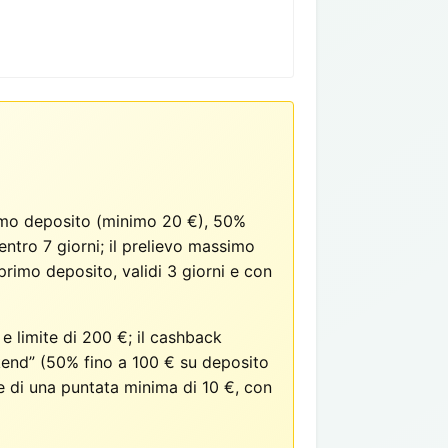
rimo deposito (minimo 20 €), 50%
entro 7 giorni; il prelievo massimo
 primo deposito, validi 3 giorni e con
e limite di 200 €; il cashback
end” (50% fino a 100 € su deposito
e di una puntata minima di 10 €, con