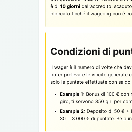
è di
10 giorni
dall’accredito; scaduto
bloccato finché il wagering non è c
Condizioni di pu
Il wager è il numero di volte che de
poter prelevare le vincite generate 
solo le puntate effettuate con saldo 
Example 1:
Bonus di 100 € con r
giro, ti servono 350 giri per comp
Example 2:
Deposito di 50 € + b
30 = 3.000 € di puntate. Se punti