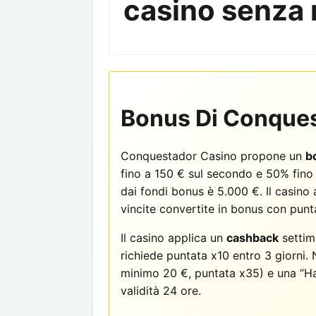
casino senza 
Bonus Di Conque
Conquestador Casino propone un
b
fino a 150 € sul secondo e 50% fino a
dai fondi bonus è 5.000 €. Il casino
vincite convertite in bonus con punt
Il casino applica un
cashback
settima
richiede puntata x10 entro 3 giorni.
minimo 20 €, puntata x35) e una “Ha
validità 24 ore.