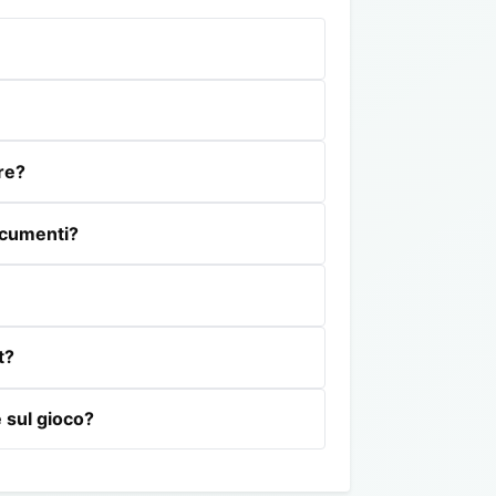
re?
ocumenti?
t?
 sul gioco?