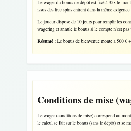
Le wager du bonus de dépôt est fixé à 35x le mont
issus des free spins entrent dans la même exigence d
Le joueur dispose de 10 jours pour remplir les con
wagering et annule le bonus si le compte n’est pas 
Résumé :
Le bonus de bienvenue monte à 500 € + 1
Conditions de mise (w
Le wager (conditions de mise) correspond au monta
le calcul se fait sur le bonus (sans le dépôt) et se 