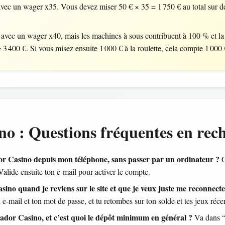
c un wager x35. Vous devez miser 50 € × 35 = 1 750 € au total sur des 
vec un wager x40, mais les machines à sous contribuent à 100 % et la 
 3 400 €. Si vous misez ensuite 1 000 € à la roulette, cela compte 1 000 
 : Questions fréquentes en rech
 Casino depuis mon téléphone, sans passer par un ordinateur ?
O
Valide ensuite ton e‑mail pour activer le compte.
no quand je reviens sur le site et que je veux juste me reconnecter
‑mail et ton mot de passe, et tu retombes sur ton solde et tes jeux réce
dor Casino, et c’est quoi le dépôt minimum en général ?
Va dans “