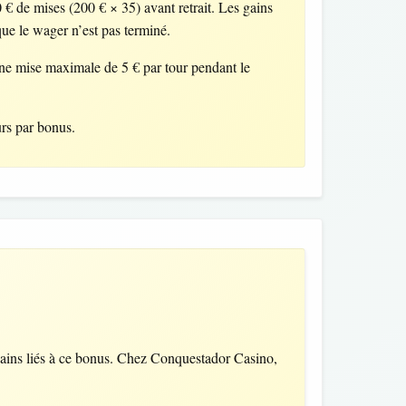
 de mises (200 € × 35) avant retrait. Les gains
 que le wager n’est pas terminé.
une mise maximale de 5 € par tour pendant le
rs par bonus.
gains liés à ce bonus. Chez Conquestador Casino,