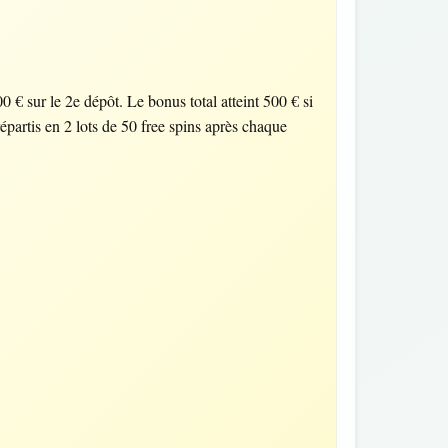
 sur le 2e dépôt. Le bonus total atteint 500 € si
épartis en 2 lots de 50 free spins après chaque