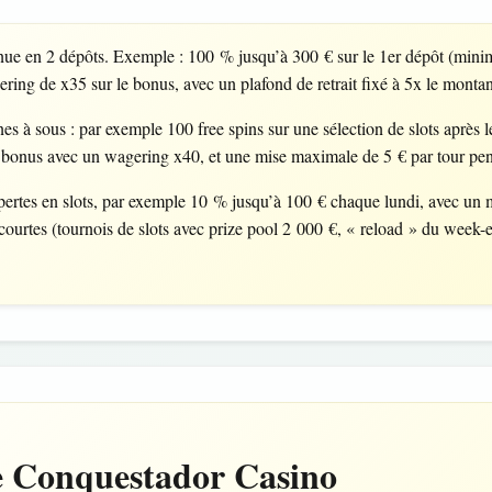
e en 2 dépôts. Exemple : 100 % jusqu’à 300 € sur le 1er dépôt (minim
ng de x35 sur le bonus, avec un plafond de retrait fixé à 5x le montan
es à sous : par exemple 100 free spins sur une sélection de slots après l
de bonus avec un wagering x40, et une mise maximale de 5 € par tour pen
ertes en slots, par exemple 10 % jusqu’à 100 € chaque lundi, avec un 
urtes (tournois de slots avec prize pool 2 000 €, « reload » du week-e
e Conquestador Casino