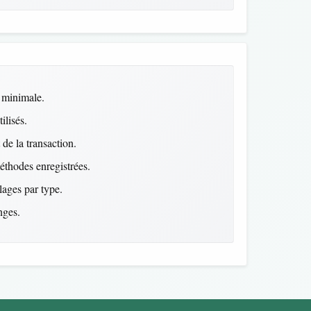
e minimale.
ilisés.
 de la transaction.
méthodes enregistrées.
lages par type.
nges.