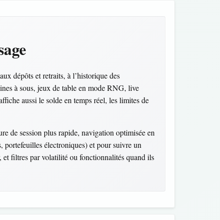
sage
x dépôts et retraits, à l’historique des
hines à sous, jeux de table en mode RNG, live
ffiche aussi le solde en temps réel, les limites de
re de session plus rapide, navigation optimisée en
, portefeuilles électroniques) et pour suivre un
et filtres par volatilité ou fonctionnalités quand ils