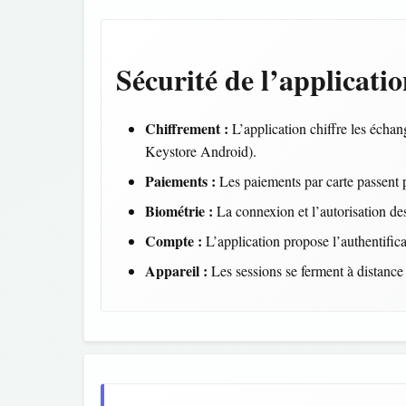
Sécurité de l’applicat
Chiffrement :
L’application chiffre les échan
Keystore Android).
Paiements :
Les paiements par carte passent 
Biométrie :
La connexion et l’autorisation de
Compte :
L’application propose l’authentific
Appareil :
Les sessions se ferment à distance 