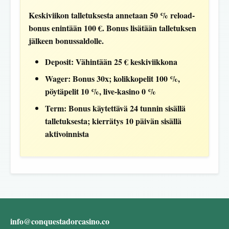
Keskiviikon talletuksesta annetaan 50 % reload-
bonus enintään 100 €. Bonus lisätään talletuksen
jälkeen bonussaldolle.
Deposit:
Vähintään 25 € keskiviikkona
Wager:
Bonus 30x; kolikkopelit 100 %,
pöytäpelit 10 %, live-kasino 0 %
Term:
Bonus käytettävä 24 tunnin sisällä
talletuksesta; kierrätys 10 päivän sisällä
aktivoinnista
info@conquestadorcasino.co