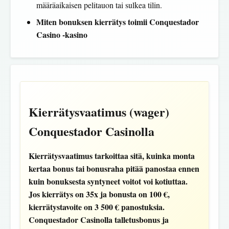
määräaikaisen pelitauon tai sulkea tilin.
Miten bonuksen kierrätys toimii Conquestador
Casino -kasino
Kierrätysvaatimus (wager)
Conquestador Casinolla
Kierrätysvaatimus tarkoittaa sitä, kuinka monta
kertaa bonus tai bonusraha pitää panostaa ennen
kuin bonuksesta syntyneet voitot voi kotiuttaa.
Jos kierrätys on 35x ja bonusta on 100 €,
kierrätystavoite on 3 500 € panostuksia.
Conquestador Casinolla talletusbonus ja