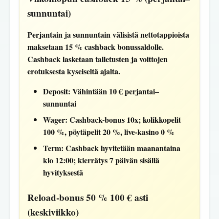
sunnuntai)
Perjantain ja sunnuntain välisistä nettotappioista
maksetaan 15 % cashback bonussaldolle.
Cashback lasketaan talletusten ja voittojen
erotuksesta kyseiseltä ajalta.
Deposit:
Vähintään 10 € perjantai–
sunnuntai
Wager:
Cashback-bonus 10x; kolikkopelit
100 %, pöytäpelit 20 %, live-kasino 0 %
Term:
Cashback hyvitetään maanantaina
klo 12:00; kierrätys 7 päivän sisällä
hyvityksestä
Reload-bonus 50 % 100 € asti
(keskiviikko)