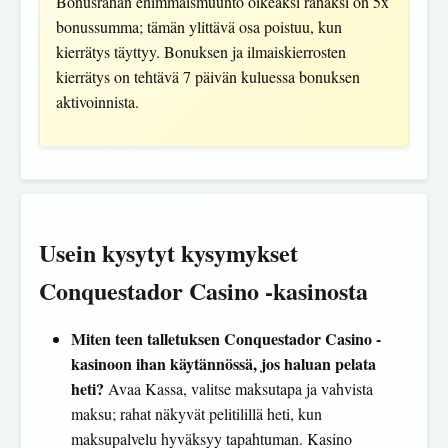
Bonusrahan enimmäismuunto oikeaksi rahaksi on 5x
bonussumma; tämän ylittävä osa poistuu, kun
kierrätys täyttyy. Bonuksen ja ilmaiskierrosten
kierrätys on tehtävä 7 päivän kuluessa bonuksen
aktivoinnista.
Usein kysytyt kysymykset
Conquestador Casino -kasinosta
Miten teen talletuksen Conquestador Casino -
kasinoon ihan käytännössä, jos haluan pelata
heti?
Avaa Kassa, valitse maksutapa ja vahvista
maksu; rahat näkyvät pelitilillä heti, kun
maksupalvelu hyväksyy tapahtuman. Kasino