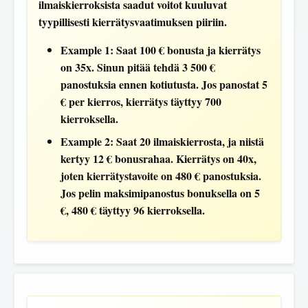
ilmaiskierroksista saadut voitot kuuluvat
tyypillisesti kierrätysvaatimuksen piiriin.
Example 1:
Saat 100 € bonusta ja kierrätys
on 35x. Sinun pitää tehdä 3 500 €
panostuksia ennen kotiutusta. Jos panostat 5
€ per kierros, kierrätys täyttyy 700
kierroksella.
Example 2:
Saat 20 ilmaiskierrosta, ja niistä
kertyy 12 € bonusrahaa. Kierrätys on 40x,
joten kierrätystavoite on 480 € panostuksia.
Jos pelin maksimipanostus bonuksella on 5
€, 480 € täyttyy 96 kierroksella.