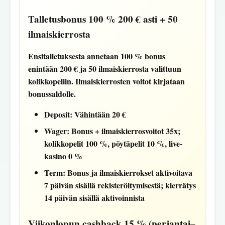
Talletusbonus 100 % 200 € asti + 50
ilmaiskierrosta
Ensitalletuksesta annetaan 100 % bonus
enintään 200 € ja 50 ilmaiskierrosta valittuun
kolikkopeliin. Ilmaiskierrosten voitot kirjataan
bonussaldolle.
Deposit:
Vähintään 20 €
Wager:
Bonus + ilmaiskierrosvoitot 35x;
kolikkopelit 100 %, pöytäpelit 10 %, live-
kasino 0 %
Term:
Bonus ja ilmaiskierrokset aktivoitava
7 päivän sisällä rekisteröitymisestä; kierrätys
14 päivän sisällä aktivoinnista
Viikonlopun cashback 15 % (perjantai–