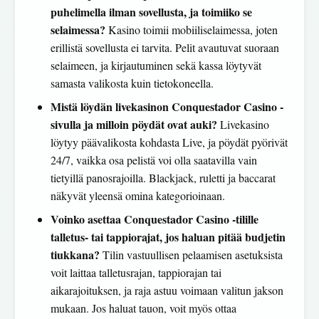
puhelimella ilman sovellusta, ja toimiiko se
selaimessa?
Kasino toimii mobiiliselaimessa, joten
erillistä sovellusta ei tarvita. Pelit avautuvat suoraan
selaimeen, ja kirjautuminen sekä kassa löytyvät
samasta valikosta kuin tietokoneella.
Mistä löydän livekasinon Conquestador Casino -
sivulla ja milloin pöydät ovat auki?
Livekasino
löytyy päävalikosta kohdasta Live, ja pöydät pyörivät
24/7, vaikka osa pelistä voi olla saatavilla vain
tietyillä panosrajoilla. Blackjack, ruletti ja baccarat
näkyvät yleensä omina kategorioinaan.
Voinko asettaa Conquestador Casino -tilille
talletus- tai tappiorajat, jos haluan pitää budjetin
tiukkana?
Tilin vastuullisen pelaamisen asetuksista
voit laittaa talletusrajan, tappiorajan tai
aikarajoituksen, ja raja astuu voimaan valitun jakson
mukaan. Jos haluat tauon, voit myös ottaa