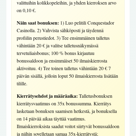
valittuihin kolikkopeleihin, ja yhden kierroksen arvo
on 0,10 €.
Näin saat bonuksen:
1) Luo pelitili Conquestador
Casinolla. 2) Vahvista sähköposti ja täydennä
profiilin perustiedot. 3) Tee ensimmäinen talletus
vähintään 20 € ja valitse talletusnäkymässä
tervetuliaisbonus; 100 % bonus kirjautuu
bonussaldoon ja ensimmäiset 50 ilmaiskierrosta
aktivoituu. 4) Tee toinen talletus vähintään 20 € 7
päivän sisällä, jolloin loput 50 ilmaiskierrosta lisätään
tilille.
Kierrätysehdot ja määräaika:
Talletusbonuksen
kierrätysvaatimus on 35x bonussumma. Kierrätys
lasketaan bonuksen saamisen hetkestä, ja bonuksella
on 14 päivää aikaa täyttää vaatimus.
Ilmaiskierroksista saadut voitot siirtyvät bonussaldoon
ja niihin sovelletaan samaa 35x-kierrätystä;