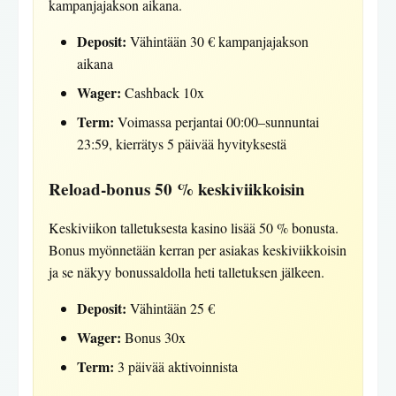
kampanjajakson aikana.
Deposit:
Vähintään 30 € kampanjajakson
aikana
Wager:
Cashback 10x
Term:
Voimassa perjantai 00:00–sunnuntai
23:59, kierrätys 5 päivää hyvityksestä
Reload-bonus 50 % keskiviikkoisin
Keskiviikon talletuksesta kasino lisää 50 % bonusta.
Bonus myönnetään kerran per asiakas keskiviikkoisin
ja se näkyy bonussaldolla heti talletuksen jälkeen.
Deposit:
Vähintään 25 €
Wager:
Bonus 30x
Term:
3 päivää aktivoinnista