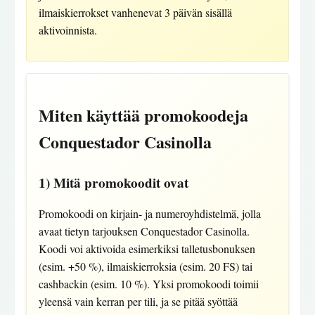
ilmaiskierrokset vanhenevat 3 päivän sisällä
aktivoinnista.
Miten käyttää promokoodeja
Conquestador Casinolla
1) Mitä promokoodit ovat
Promokoodi on kirjain- ja numeroyhdistelmä, jolla
avaat tietyn tarjouksen Conquestador Casinolla.
Koodi voi aktivoida esimerkiksi talletusbonuksen
(esim. +50 %), ilmaiskierroksia (esim. 20 FS) tai
cashbackin (esim. 10 %). Yksi promokoodi toimii
yleensä vain kerran per tili, ja se pitää syöttää