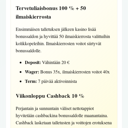
Tervetuliaisbonus 100 % + 50
ilmaiskierrosta
Ensimmäisen talletuksen jälkeen kasino lisää
bonussaldon ja hyvittää 50 ilmaiskierrosta valittuihin
kolikkopeleihin. Ilmaiskierrosten voitot siirtyvät
bonussaldolle.
Deposit:
Vähintään 20 €
Wager:
Bonus 35x, ilmaiskierrosten voitot 40x
Term:
7 päivää aktivoinnista
Viikonloppu Cashback 10 %
Perjantain ja sunnuntain väliset nettotappiot
hyvitetään cashbackina bonussaldolle maanantaina.
Cashback lasketaan talletusten ja voittojen erotuksena